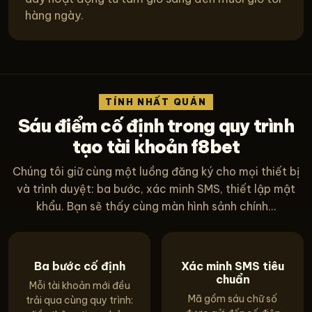
hàng ngày.
TÍNH NHẤT QUÁN
Sáu điểm cố định trong quy trình
tạo tài khoản f8bet
Chúng tôi giữ cùng một luồng đăng ký cho mọi thiết bị
và trình duyệt: ba bước, xác minh SMS, thiết lập mật
khẩu. Bạn sẽ thấy cùng màn hình sảnh chính...
Ba bước cố định
Xác minh SMS tiêu
chuẩn
Mỗi tài khoản mới đều
Mã gồm sáu chữ số
trải qua cùng quy trình: