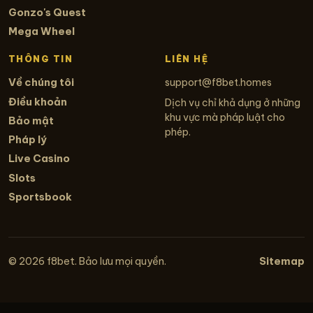
Gonzo's Quest
Mega Wheel
THÔNG TIN
LIÊN HỆ
Về chúng tôi
support@f8bet.homes
Điều khoản
Dịch vụ chỉ khả dụng ở những
khu vực mà pháp luật cho
Bảo mật
phép.
Pháp lý
Live Casino
Slots
Sportsbook
Sitemap
© 2026 f8bet. Bảo lưu mọi quyền.