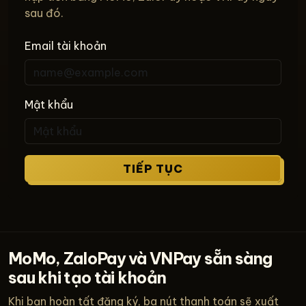
sau đó.
Email tài khoản
Mật khẩu
TIẾP TỤC
MoMo, ZaloPay và VNPay sẵn sàng
sau khi tạo tài khoản
Khi bạn hoàn tất đăng ký, ba nút thanh toán sẽ xuất