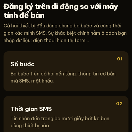
Đăng ký trên di động so với máy
tính để bàn
Cả hai thiết bị đều dùng chung ba bước và cùng thời
gian xác minh SMS. Sự khác biệt chính nằm ở cách bạn
nhập dữ liệu: điện thoại hiển thị form...
01
Số bước
Ba bước trên cả hai nền tảng: thông tin cơ bản,
mã SMS, mật khẩu.
02
Thời gian SMS
Tin nhắn đến trong ba mươi giây bất kể bạn
dùng thiết bị nào.