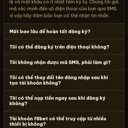
lệ và mật khẩu có ít nhất tám ký tự. Chúng tôi gửi
mã xác minh đến số điện thoại của bạn qua SMS,
vì vậy hãy đảm bảo bạn có thể nhận tin nhắn.
Mất bao lâu để hoàn tất đăng ký?
Tôi có thể đăng ký trên điện thoại không?
Tôi không nhận được mã SMS, phải làm gì?
Tôi có thể thay đổi tên đăng nhập sau khi
tạo tài khoản không?
Tôi có thể nạp tiền ngay sau khi đăng ký
không?
Tài khoản f8bet có thể truy cập từ nhiều
thiết bị không?