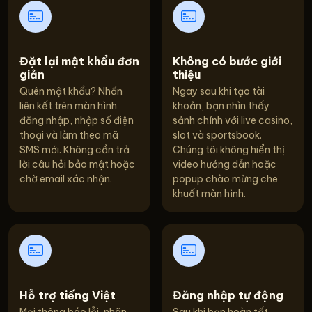
Đặt lại mật khẩu đơn
Không có bước giới
giản
thiệu
Quên mật khẩu? Nhấn
Ngay sau khi tạo tài
liên kết trên màn hình
khoản, bạn nhìn thấy
đăng nhập, nhập số điện
sảnh chính với live casino,
thoại và làm theo mã
slot và sportsbook.
SMS mới. Không cần trả
Chúng tôi không hiển thị
lời câu hỏi bảo mật hoặc
video hướng dẫn hoặc
chờ email xác nhận.
popup chào mừng che
khuất màn hình.
Hỗ trợ tiếng Việt
Đăng nhập tự động
Mọi thông báo lỗi, nhãn
Sau khi bạn hoàn tất