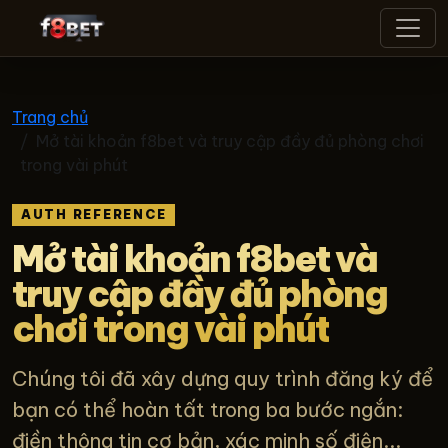
f8bet
Trang chủ
Mở tài khoản f8bet và truy cập đầy đủ phòng chơi
trong vài phút
AUTH REFERENCE
Mở tài khoản f8bet và
truy cập đầy đủ phòng
chơi trong vài phút
Chúng tôi đã xây dựng quy trình đăng ký để
bạn có thể hoàn tất trong ba bước ngắn:
điền thông tin cơ bản, xác minh số điện...