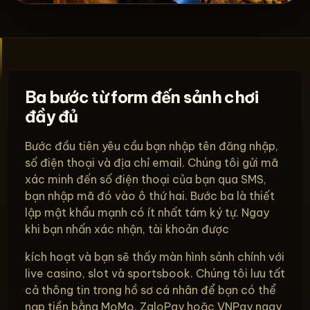
Ba bước từ form đến sảnh chơi
đầy đủ
Bước đầu tiên yêu cầu bạn nhập tên đăng nhập,
số điện thoại và địa chỉ email. Chúng tôi gửi mã
xác minh đến số điện thoại của bạn qua SMS,
bạn nhập mã đó vào ô thứ hai. Bước ba là thiết
lập mật khẩu mạnh có ít nhất tám ký tự. Ngay
khi bạn nhấn xác nhận, tài khoản được
kích hoạt và bạn sẽ thấy màn hình sảnh chính với
live casino, slot và sportsbook. Chúng tôi lưu tất
cả thông tin trong hồ sơ cá nhân để bạn có thể
nạp tiền bằng MoMo, ZaloPay hoặc VNPay ngay